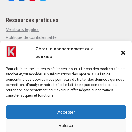
Ressources pratiques
Mentions légales
Politique de confidentialité
Politique de cookies
Gérer le consentement aux
Qui sommes-nous
cookies
Actualités
Contact
Pour offrir les meilleures expériences, nous utilisons des cookies afin de
stocker et/ou accéder aux informations des appareils. Le fait de
consentir à ces cookies nous permettra de traiter des données qui nous
permettront d'analyser notre trafic. Le fait de ne pas consentir ou de
retirer son consentement peut avoir un effet négatif sur certaines
Contact
caractéristiques et fonctions.
Téléphone : +33(0)4 37 44 15 30
Email : contact@khol.fr
Accepter
28 Avenue Maréchal de Lattre de Tassigny
Refuser
Zone industrielle