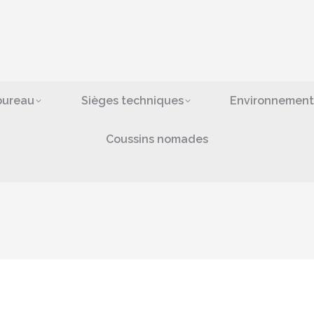
ges de bureau
Sièges techniques
Environn
bras
Coussins nomad
bureau
Sièges techniques
Environnement
Coussins nomades