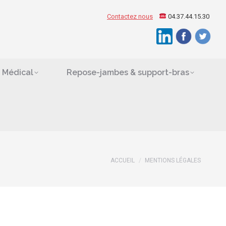
ement Médical
Contactez nous
04.37.44.15.30
Search:
es
 Médical
Repose-jambes & support-bras
ACCUEIL
MENTIONS LÉGALES
Vous êtes ici :