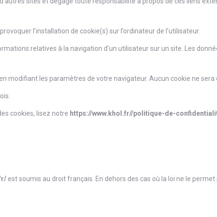
d’autres sites et dégage toute responsabilité à propos de ces liens exter
rovoquer l’installation de cookie(s) sur l’ordinateur de l’utilisateur.
informations relatives à la navigation d’un utilisateur sur un site. Les d
en modifiant les paramètres de votre navigateur. Aucun cookie ne ser
ois.
es cookies, lisez notre
https://www.khol.fr//politique-de-confidentiali
fr/
est soumis au droit français. En dehors des cas où la loi ne le permet pa