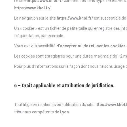
Le site
https://www.khol.fr/
contient des liens hypertextes vers 
https://www.khol.fr/
.
La navigation sur le site
https://www.khol.fr/
est susceptible de p
Un « cookie » est un fichier de petite taille qui enregistre des 
fréquentation, par exemple.
Vous avez la possibilité
d’accepter ou de refuser les cookies
Les cookies sont enregistrés pour une durée maximale de 12 m
Pour plus d’informations sur la façon dont nous faisons usage d
6 – Droit applicable et attribution de juridiction.
Tout litige en relation avec l’utilisation du site
https://www.khol.
tribunaux compétents de
Lyon
.