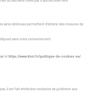
nes ou des liens créés par d’autres sites vers
onnées ainsi obtenues permettent d’obtenir des mesures de
a déposé sans votre consentement.
te/
et
https://www.khol.fr//politique-de-cookies-ue/
.
s, il est fait attribution exclusive de juridiction aux