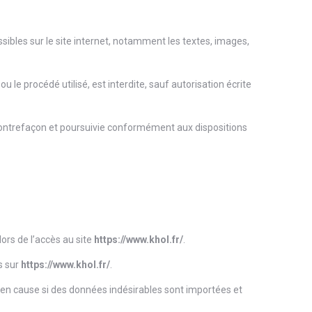
essibles sur le site internet, notamment les textes, images,
 le procédé utilisé, est interdite, sauf autorisation écrite
 contrefaçon et poursuivie conformément aux dispositions
ors de l’accès au site
https://www.khol.fr/
.
s sur
https://www.khol.fr/
.
 en cause si des données indésirables sont importées et