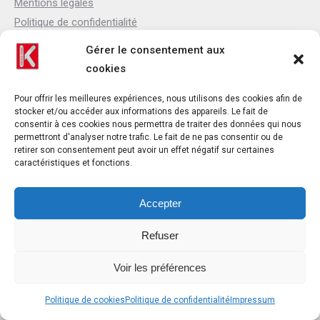
Mentions légales
Politique de confidentialité
Politique de cookies
Gérer le consentement aux
Qui sommes-nous
cookies
Actualités
Contact
Pour offrir les meilleures expériences, nous utilisons des cookies afin de
stocker et/ou accéder aux informations des appareils. Le fait de
consentir à ces cookies nous permettra de traiter des données qui nous
permettront d'analyser notre trafic. Le fait de ne pas consentir ou de
retirer son consentement peut avoir un effet négatif sur certaines
Contact
caractéristiques et fonctions.
Téléphone : +33(0)4 37 44 15 30
Email : contact@khol.fr
Accepter
28 Avenue Maréchal de Lattre de Tassigny
Refuser
Zone industrielle
69330 MEYZIEU
Voir les préférences
Politique de cookies
Politique de confidentialité
Impressum