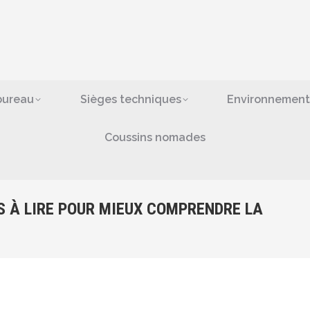
ges de bureau
Sièges techniques
Environn
bras
Coussins nomad
bureau
Sièges techniques
Environnement
Coussins nomades
S À LIRE POUR MIEUX COMPRENDRE LA