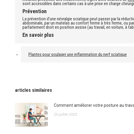
sont accessibles dans certains cas à une prise en charge chirurg
Prévention
La prévention d’une névralgie sciatique peut passer par la réducti
abdominale, par un matelas au confort ferme à très ferme, ou par 
parfaitement droit en position assise (au travail, en voiture, à tabl
En savoir plus
Plantes pour soulager une inflammation du nerf sciatique
articles similaires
Comment améliorer votre posture au travai
20 juillet 2023