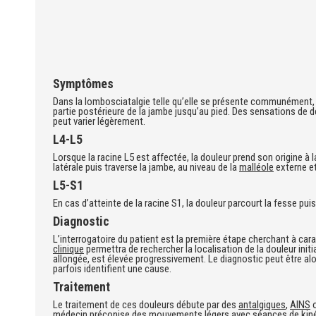
Symptômes
Dans la lombosciatalgie telle qu’elle se présente communément, le 
partie postérieure de la jambe jusqu’au pied. Des sensations de 
peut varier légèrement.
L4-L5
Lorsque la racine L5 est affectée, la douleur prend son origine à l
latérale puis traverse la jambe, au niveau de la
malléole
externe et
L5-S1
En cas d’atteinte de la racine S1, la douleur parcourt la fesse puis
Diagnostic
L’interrogatoire du patient est la première étape cherchant à ca
clinique
permettra de rechercher la localisation de la douleur initi
allongée, est élevée progressivement. Le diagnostic peut être al
parfois identifient une cause.
Traitement
Le traitement de ces douleurs débute par des
antalgiques
,
AINS
médecin préconise des mouvements légers avec séances de
kin