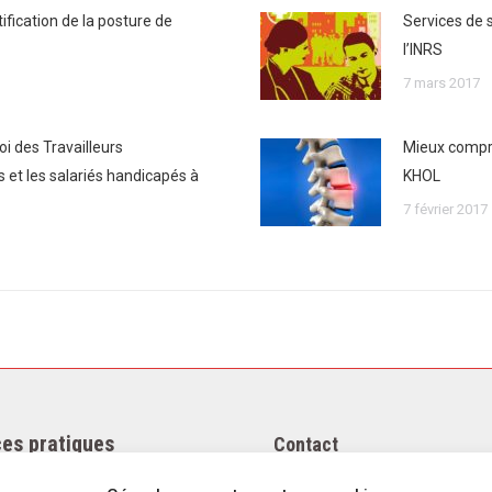
ification de la posture de
Services de s
l’INRS
7 mars 2017
i des Travailleurs
Mieux compren
et les salariés handicapés à
KHOL
7 février 2017
es pratiques
Contact
égales
Téléphone : +33(0)4 37 44 15 