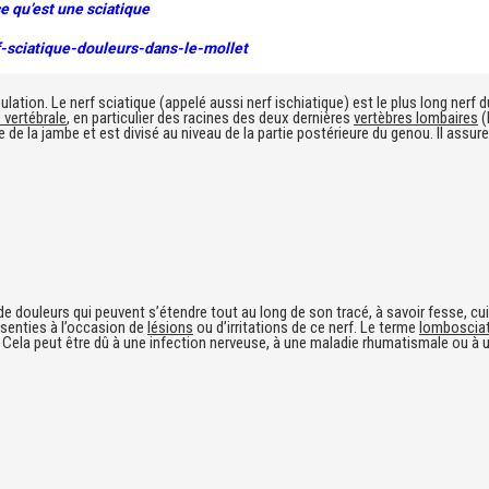
ce qu’est une sciatique
-sciatique-douleurs-dans-le-mollet
ation. Le nerf sciatique (appelé aussi nerf ischiatique) est le plus long nerf 
 vertébrale
, en particulier des racines des deux dernières
vertèbres lombaires
(
e de la jambe et est divisé au niveau de la partie postérieure du genou. Il assure 
de douleurs qui peuvent s’étendre tout au long de son tracé, à savoir fesse, cu
senties à l’occasion de
lésions
ou d’irritations de ce nerf. Le terme
lomboscia
. Cela peut être dû à une infection nerveuse, à une maladie rhumatismale ou 