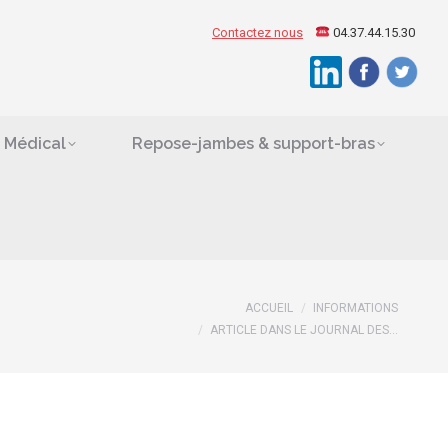
ement Médical
Contactez nous
04.37.44.15.30
Search:
es
 Médical
Repose-jambes & support-bras
ACCUEIL
INFORMATIONS
Vous êtes ici :
ARTICLE DANS LE JOURNAL DES…