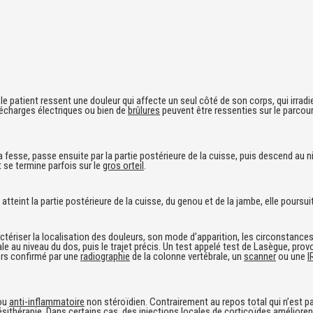
patient ressent une douleur qui affecte un seul côté de son corps, qui irradie 
décharges électriques ou bien de
brûlures
peuvent être ressenties sur le parcour
a fesse, passe ensuite par la partie postérieure de la cuisse, puis descend au n
 se termine parfois sur le
gros orteil
.
 atteint la partie postérieure de la cuisse, du genou et de la jambe, elle poursui
ractériser la localisation des douleurs, son mode d’apparition, les circonstan
ale au niveau du dos, puis le trajet précis. Un test appelé test de Lasègue, pro
ors confirmé par une
radiographie
de la colonne vertébrale, un
scanner
ou une
I
ou
anti-inflammatoire
non stéroïdien. Contrairement au repos total qui n’est p
ésithérapie
. Dans certains cas, des injections locales de
corticoïdes
amélioren