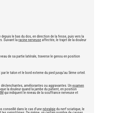
depuis le bas du dos, en direction de la fesse, puis vers la
s. Suivant la
racine nerveuse
affectée, le trajet de la douleur
iveau de sa partie latérale, traverse le genou en position
t par le talon et le bord externe du pied jusqu’au 5ème orteil.
ces déclenchantes, améliorantes ou aggravantes. Un
examen
voque la douleur quand la jambe du patient, en position
RM
qui indiquent le niveau de la souffrance nerveuse et
as conseillé dans le cas d’une
névralgie
du nerf sciatique, le
t les symptômes. De même, un certain nombre de causes