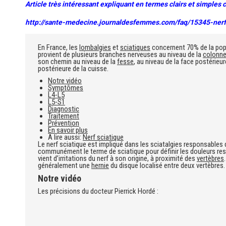
Article très intéressant expliquant en termes clairs et simples 
http://sante-medecine.journaldesfemmes.com/faq/15345-nerf
En France, les
lombalgies
et
sciatiques
concernent 70% de la popul
provient de plusieurs branches nerveuses au niveau de la
colonne
son chemin au niveau de la
fesse
, au niveau de la face postérieur
postérieure de la cuisse.
Notre vidéo
Symptômes
L4-L5
L5-S1
Diagnostic
Traitement
Prévention
En savoir plus
A lire aussi:
Nerf sciatique
Le nerf sciatique est impliqué dans les sciatalgies responsables 
communément le terme de sciatique pour définir les douleurs res
vient d’irritations du nerf à son origine, à proximité des
vertèbres
généralement une
hernie
du disque localisé entre deux vertèbres.
Notre vidéo
Les précisions du docteur Pierrick Hordé :