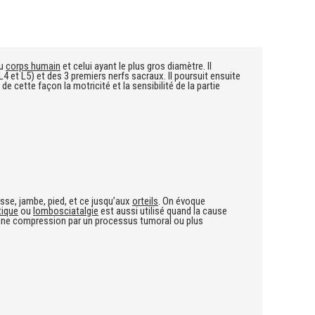
du
corps humain
et celui ayant le plus gros diamètre. Il
L4 et L5) et des 3 premiers nerfs sacraux. Il poursuit ensuite
de cette façon la motricité et la sensibilité de la partie
isse, jambe, pied, et ce jusqu’aux
orteils
. On évoque
tique
ou
lombosciatalgie
est aussi utilisé quand la cause
à une compression par un processus tumoral ou plus