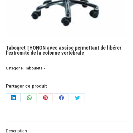
Tabouret THONON avec assise permettant de libérer
l’extrémité de la colonne vertébrale
Catégorie :
Tabourets
Partager ce produit
Share
Share
Share
Share
Share
on
on
on
on
on
LinkedIn
WhatsApp
Pinterest
Facebook
Twitter
Description