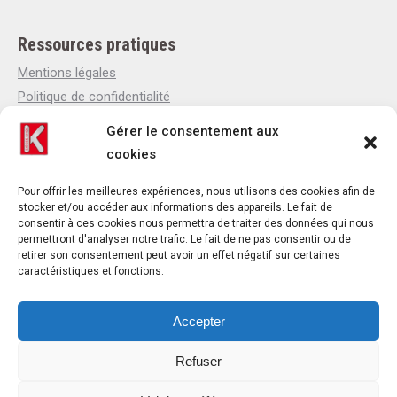
Ressources pratiques
Mentions légales
Politique de confidentialité
Politique de cookies
Gérer le consentement aux
Qui sommes-nous
cookies
Actualités
Contact
Pour offrir les meilleures expériences, nous utilisons des cookies afin de
stocker et/ou accéder aux informations des appareils. Le fait de
consentir à ces cookies nous permettra de traiter des données qui nous
permettront d'analyser notre trafic. Le fait de ne pas consentir ou de
retirer son consentement peut avoir un effet négatif sur certaines
Contact
caractéristiques et fonctions.
Téléphone : +33(0)4 37 44 15 30
Email : contact@khol.fr
Accepter
28 Avenue Maréchal de Lattre de Tassigny
Refuser
Zone industrielle
69330 MEYZIEU