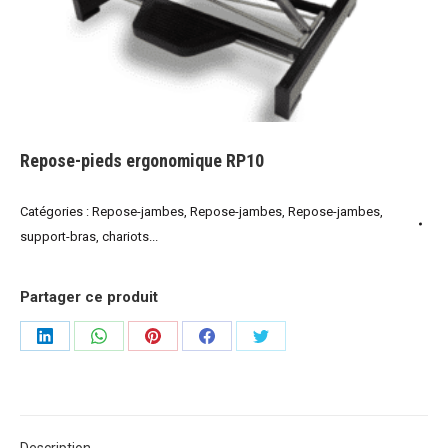
Repose-pieds ergonomique RP10
Catégories :
Repose-jambes
,
Repose-jambes
,
Repose-jambes,
support-bras, chariots...
Partager ce produit
Share
Share
Share
Share
Share
on
on
on
on
on
LinkedIn
WhatsApp
Pinterest
Facebook
Twitter