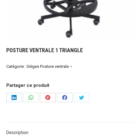
POSTURE VENTRALE 1 TRIANGLE
Catégorie :
Sièges Posture ventrale
Partager ce produit
Share
Share
Share
Share
Share
on
on
on
on
on
LinkedIn
WhatsApp
Pinterest
Facebook
Twitter
Description