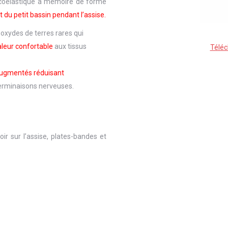
coélastique à mémoire de forme
t du petit bassin pendant l’assise.
xydes de terres rares qui
aleur confortable
aux tissus
Téléc
ugmentés réduisant
erminaisons nerveuses.
r sur l’assise, plates-bandes et