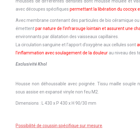
mousses de différentes densités dont mousse moulée et vis
avec découpes spécifiques
permettant la libération du coccyx e
Avec membrane contenant des particules de bio céramique ou o
émettent
par nature de l’infrarouge lointain et assurent une ch
environnants par dilatation des vaisseaux capillaires.
La circulation sanguine et l’apport d’oxygène aux cellules sont
a
l’inflammation avec soulagement de la douleur
au niveau des t
Exclusivité Khol
Housse non déhoussable avec poignée. Tissu maille souple noi
sous assise en expansé vinyle non feu M2.
Dimensions : L 430 x P 430 x H 90/30 mm
Possibilité de coussin spécifique sur mesure
.