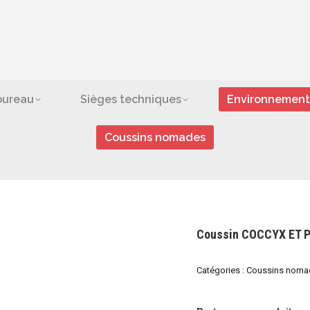
ges de bureau
Sièges techniques
Environn
bras
Coussins nomad
bureau
Sièges techniques
Environnement
Coussins nomades
Coussin COCCYX ET P
Catégories :
Coussins noma