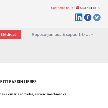
ement Médical
Contactez nous
04.37.44.15.30
Search:
es
 Médical
Repose-jambes & support-bras
ETIT BASSIN LIBRES
des
,
Coussins nomades
,
environnement-médical