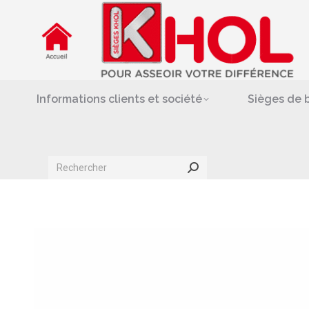
Informations clients et société
Siè
Repose-jambes & support-
Informations clients et société
Sièges de 
Search: