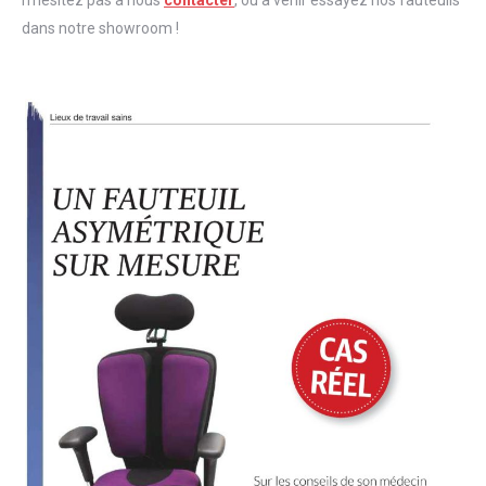
n’hésitez pas à nous
contacter
, ou à venir essayez nos fauteuils
dans notre showroom !