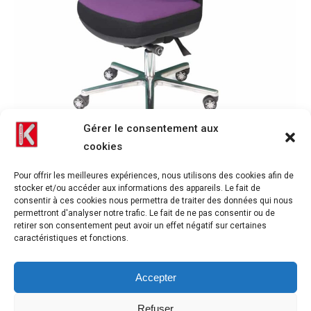
Gérer le consentement aux
cookies
La vie professionnelle de Corinne F. a changé du
tout au tout avec le fauteuil KHOL EVAFLEX
Pour offrir les meilleures expériences, nous utilisons des cookies afin de
stocker et/ou accéder aux informations des appareils. Le fait de
Témoignages
Par
Christine Chabannes
14 avril 2017
consentir à ces cookies nous permettra de traiter des données qui nous
permettront d'analyser notre trafic. Le fait de ne pas consentir ou de
Corinne F. ne peut plus se passer de ses coussins … et sa
retirer son consentement peut avoir un effet négatif sur certaines
caractéristiques et fonctions.
vie professionnelle a changé du tout au tout avec le
fauteuil ergonomique EVAFLEX Corinne F. ne peut plus
se passer de ses coussins dans sa vie de tous les jours :
Accepter
J’ai 49 ans cette année et je souffre d’une pathologie
Refuser