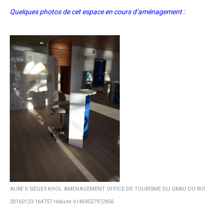
Quelques photos de cet espace en cours d’aménagement :
AURE II SIEGES KHOL AMENAGEMENT OFFICE DE TOURISME DU GRAU DU ROI
20160123 164757 réduite e1469527972456