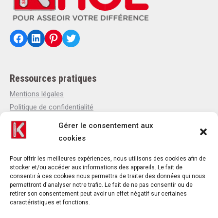
Facebook
LinkedIn
Pinterest
Twitter
Ressources pratiques
Mentions légales
Politique de confidentialité
Politique de cookies
Gérer le consentement aux
Qui sommes-nous
cookies
Actualités
Contact
Pour offrir les meilleures expériences, nous utilisons des cookies afin de
stocker et/ou accéder aux informations des appareils. Le fait de
consentir à ces cookies nous permettra de traiter des données qui nous
permettront d'analyser notre trafic. Le fait de ne pas consentir ou de
retirer son consentement peut avoir un effet négatif sur certaines
Contact
caractéristiques et fonctions.
Téléphone : +33(0)4 37 44 15 30