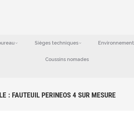
ges de bureau
Sièges techniques
Environn
bras
Coussins nomad
bureau
Sièges techniques
Environnement
Coussins nomades
LE : FAUTEUIL PERINEOS 4 SUR MESURE