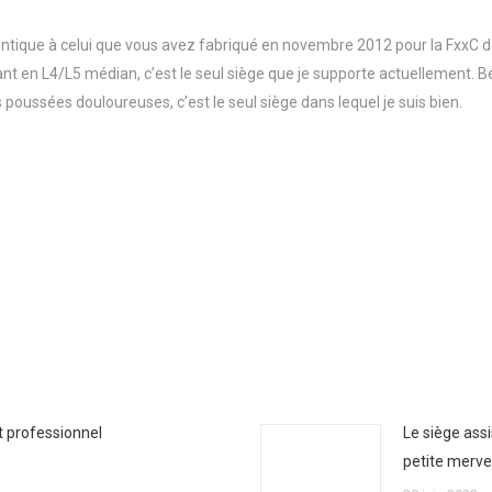
dentique à celui que vous avez fabriqué en novembre 2012 pour la FxxC de
uant en L4/L5 médian, c’est le seul siège que je supporte actuellement. 
s poussées douloureuses, c’est le seul siège dans lequel je suis bien.
t professionnel
Le siège ass
petite mervei