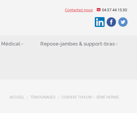
ement Médical
Contactez nous
04.37.44.15.30
Search:
es
 Médical
Repose-jambes & support-bras
ACCUEIL
TÉMOIGNAGES
CORIXXE TIXXUIN – 3ÈME HERNIE…
Vous êtes ici :