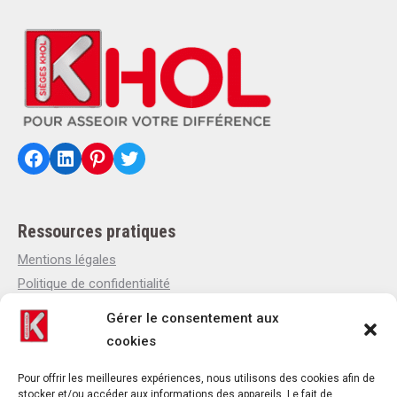
Facebook
LinkedIn
Pinterest
Twitter
Ressources pratiques
Mentions légales
Politique de confidentialité
Politique de cookies
Gérer le consentement aux
Qui sommes-nous
cookies
Actualités
Contact
Pour offrir les meilleures expériences, nous utilisons des cookies afin de
stocker et/ou accéder aux informations des appareils. Le fait de