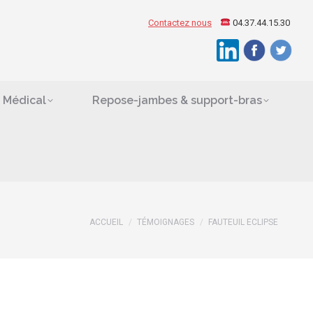
ement Médical
Contactez nous
04.37.44.15.30
Search:
es
 Médical
Repose-jambes & support-bras
ACCUEIL
TÉMOIGNAGES
FAUTEUIL ECLIPSE
Vous êtes ici :