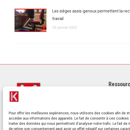
Les sièges assis-genoux permettent la rect
travail
23 janvier 2023
Ressourc
Mentions l
Politique de
Politique d
Pour offrir les meilleures expériences, nous utilisons des cookies afin de s
Qui somme
accéder aux informations des appareils. Le fait de consentir à ces cookies
Facebook
LinkedIn
Pinterest
Twitter
traiter des données qui nous permettront d'analyser notre trafic. Le fait de
Actualités
de retirer son consentement peut avoir un effet négatif sur certaines carac