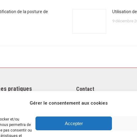
ification de la posture de
Utilisation 
9 décembre 2
es pratiques
Contact
égales
Téléphone : +33(0)4 37 44 15 
Gérer le consentement aux cookies
 confidentialité
Email : contact@khol.fr
e cookies
28 Avenue Maréchal de Lattre
tocker et/ou
s-nous
Tassigny
Accepter
 nous permettra de
 ne pas consentir ou
Zone industrielle
téristiques et