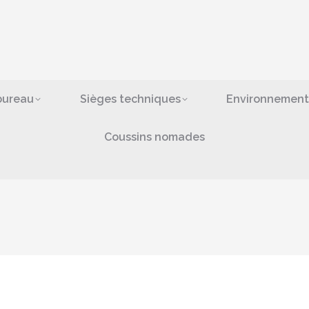
ges de bureau
Sièges techniques
Environn
bras
Coussins nomad
bureau
Sièges techniques
Environnement
Coussins nomades