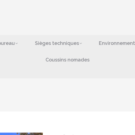
ges de bureau
Sièges techniques
Environn
bras
Coussins nomad
bureau
Sièges techniques
Environnement
Coussins nomades