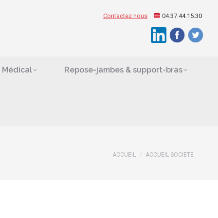
ement Médical
Contactez nous
04.37.44.15.30
Search:
es
 Médical
Repose-jambes & support-bras
ACCUEIL
ACCUEIL SOCIETE
Vous êtes ici :