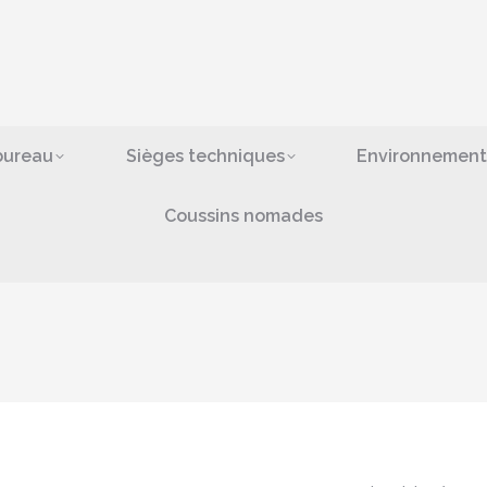
ges de bureau
Sièges techniques
Environn
bras
Coussins nomad
bureau
Sièges techniques
Environnement
Coussins nomades