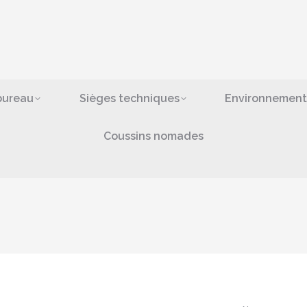
ges de bureau
Sièges techniques
Environn
bras
Coussins nomad
bureau
Sièges techniques
Environnement
Coussins nomades