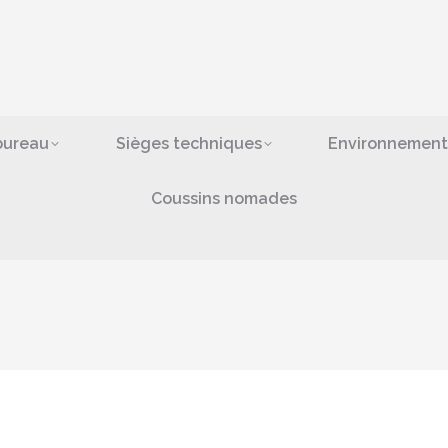
ges de bureau
Sièges techniques
Environn
bras
Coussins nomad
bureau
Sièges techniques
Environnement
Coussins nomades