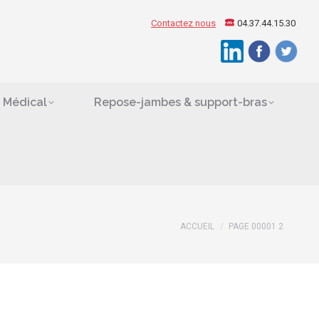
ement Médical
Contactez nous
04.37.44.15.30
Search:
es
 Médical
Repose-jambes & support-bras
ACCUEIL
PAGE 00001 2
Vous êtes ici :