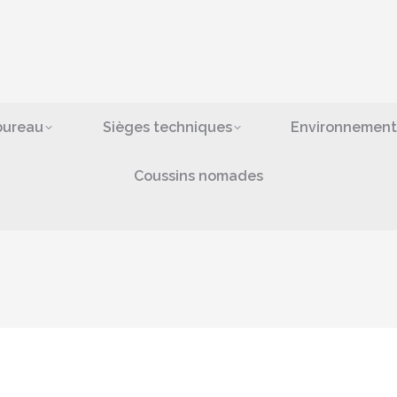
ges de bureau
Sièges techniques
Environn
bras
Coussins nomad
bureau
Sièges techniques
Environnement
Coussins nomades