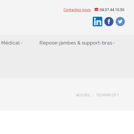
ement Médical
Contactez nous
04.37.44.15.30
Search:
es
 Médical
Repose-jambes & support-bras
ACCUEIL
TECHNIK CP 1
Vous êtes ici :