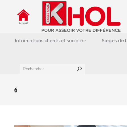
Informations clients et société
Siè
Repose-jambes & support-
Informations clients et société
Sièges de 
Search:
6