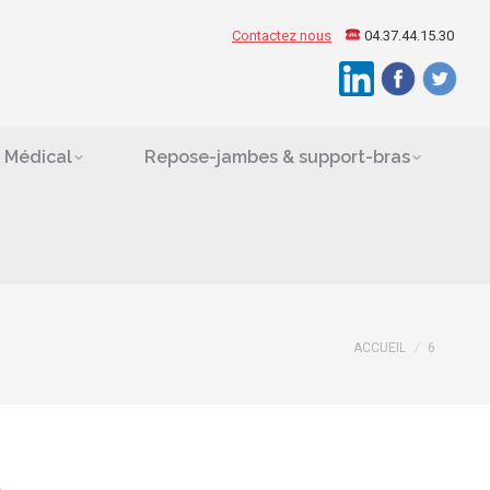
ement Médical
Contactez nous
04.37.44.15.30
Search:
es
 Médical
Repose-jambes & support-bras
ACCUEIL
6
Vous êtes ici :