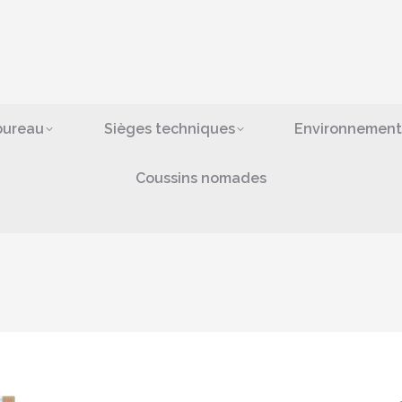
ges de bureau
Sièges techniques
Environn
bras
Coussins nomad
bureau
Sièges techniques
Environnement
Coussins nomades