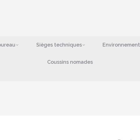
ges de bureau
Sièges techniques
Environn
bras
Coussins nomad
bureau
Sièges techniques
Environnement
Coussins nomades